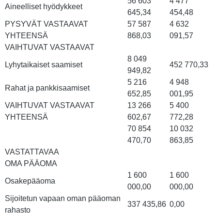
56 603
4 477
Aineelliset hyödykkeet
645,34
454,48
PYSYVÄT VASTAAVAT
57 587
4 632
YHTEENSÄ
868,03
091,57
VAIHTUVAT VASTAAVAT
8 049
Lyhytaikaiset saamiset
452 770,33
949,82
5 216
4 948
Rahat ja pankkisaamiset
652,85
001,95
VAIHTUVAT VASTAAVAT
13 266
5 400
YHTEENSÄ
602,67
772,28
70 854
10 032
470,70
863,85
VASTATTAVAA
OMA PÄÄOMA
1 600
1 600
Osakepääoma
000,00
000,00
Sijoitetun vapaan oman pääoman
337 435,86
0,00
rahasto