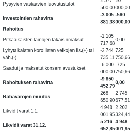
2 577
20
Pysyvien vastaavien luovutustulot
500,00
000,00
-3 005
-560
Investointien rahavirta
881,38
000,00
Rahoitus
-1 105
Pitkäaikaisten lainojen takaisinmaksut
0,00
717,68
Lyhytaikaisten korollisten velkojen lis.(+) tai
-2 744
725
väh.(-)
735,11
750,66
-6 000
-725
Saadut ja maksetut konserniavustukset
000,00
750,66
-9 850
Rahoituksen rahavirta
0,00
452,79
268
2 745
Rahavarojen muutos
650,90
677,51
4 948
2 202
Likvidit varat 1.1.
001,95
324,44
5 216
4 948
Likvidit varat 31.12.
652,85
001,95