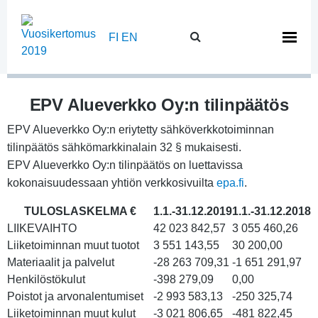
Skip
to
FI
EN
content
EPV Alueverkko Oy:n tilinpäätös
EPV Alueverkko Oy:n eriytetty sähköverkkotoiminnan
tilinpäätös sähkömarkkinalain 32 § mukaisesti.
EPV Alueverkko Oy:n tilinpäätös on luettavissa
kokonaisuudessaan yhtiön verkkosivuilta
epa.fi
.
TULOSLASKELMA €
1.1.-31.12.2019
1.1.-31.12.2018
LIIKEVAIHTO
42 023 842,57
3 055 460,26
Liiketoiminnan muut tuotot
3 551 143,55
30 200,00
Materiaalit ja palvelut
-28 263 709,31
-1 651 291,97
Henkilöstökulut
-398 279,09
0,00
Poistot ja arvonalentumiset
-2 993 583,13
-250 325,74
Liiketoiminnan muut kulut
-3 021 806,65
-481 822,45