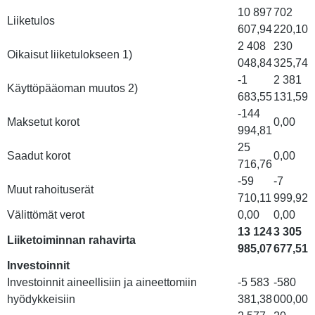
10 897
702
Liiketulos
607,94
220,10
2 408
230
Oikaisut liiketulokseen 1)
048,84
325,74
-1
2 381
Käyttöpääoman muutos 2)
683,55
131,59
-144
Maksetut korot
0,00
994,81
25
Saadut korot
0,00
716,76
-59
-7
Muut rahoituserät
710,11
999,92
Välittömät verot
0,00
0,00
13 124
3 305
Liiketoiminnan rahavirta
985,07
677,51
Investoinnit
Investoinnit aineellisiin ja aineettomiin
-5 583
-580
hyödykkeisiin
381,38
000,00