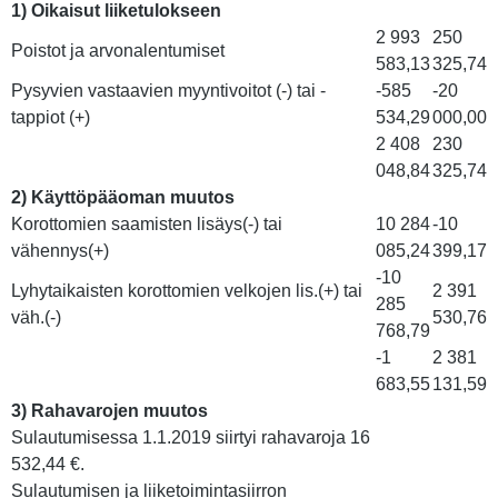
1) Oikaisut liiketulokseen
2 993
250
Poistot ja arvonalentumiset
583,13
325,74
Pysyvien vastaavien myyntivoitot (-) tai -
-585
-20
tappiot (+)
534,29
000,00
2 408
230
048,84
325,74
2) Käyttöpääoman muutos
Korottomien saamisten lisäys(-) tai
10 284
-10
vähennys(+)
085,24
399,17
-10
Lyhytaikaisten korottomien velkojen lis.(+) tai
2 391
285
väh.(-)
530,76
768,79
-1
2 381
683,55
131,59
3) Rahavarojen muutos
Sulautumisessa 1.1.2019 siirtyi rahavaroja 16
532,44 €.
Sulautumisen ja liiketoimintasiirron