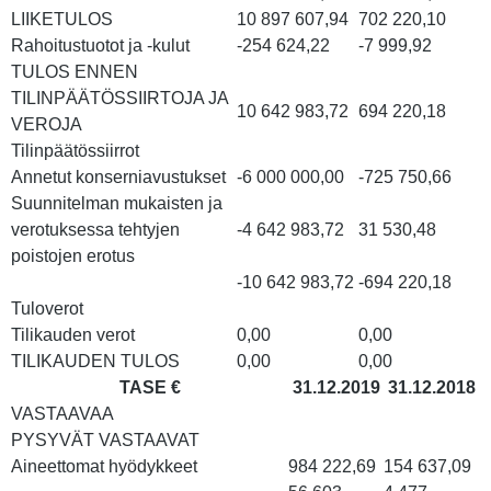
LIIKETULOS
10 897 607,94
702 220,10
Rahoitustuotot ja -kulut
-254 624,22
-7 999,92
TULOS ENNEN
TILINPÄÄTÖSSIIRTOJA JA
10 642 983,72
694 220,18
VEROJA
Tilinpäätössiirrot
Annetut konserniavustukset
-6 000 000,00
-725 750,66
Suunnitelman mukaisten ja
verotuksessa tehtyjen
-4 642 983,72
31 530,48
poistojen erotus
-10 642 983,72
-694 220,18
Tuloverot
Tilikauden verot
0,00
0,00
TILIKAUDEN TULOS
0,00
0,00
TASE €
31.12.2019
31.12.2018
VASTAAVAA
PYSYVÄT VASTAAVAT
Aineettomat hyödykkeet
984 222,69
154 637,09