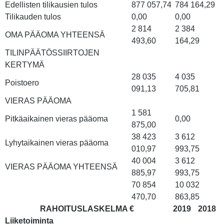
Edellisten tilikausien tulos
877 057,74
784 164,29
Tilikauden tulos
0,00
0,00
2 814
2 384
OMA PÄÄOMA YHTEENSÄ
493,60
164,29
TILINPÄÄTÖSSIIRTOJEN
KERTYMÄ
28 035
4 035
Poistoero
091,13
705,81
VIERAS PÄÄOMA
1 581
Pitkäaikainen vieras pääoma
0,00
875,00
38 423
3 612
Lyhytaikainen vieras pääoma
010,97
993,75
40 004
3 612
VIERAS PÄÄOMA YHTEENSÄ
885,97
993,75
70 854
10 032
470,70
863,85
RAHOITUSLASKELMA €
2019
2018
Liiketoiminta