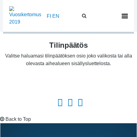
Skip
to
FI
EN
content
Tilinpäätös
Valitse haluamasi tilinpäätöksen osio joko valikosta tai alla
olevasta aihealueen sisällysluettelosta.
Back to Top