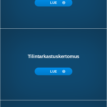
LUE
Tilintarkastuskertomus
LUE