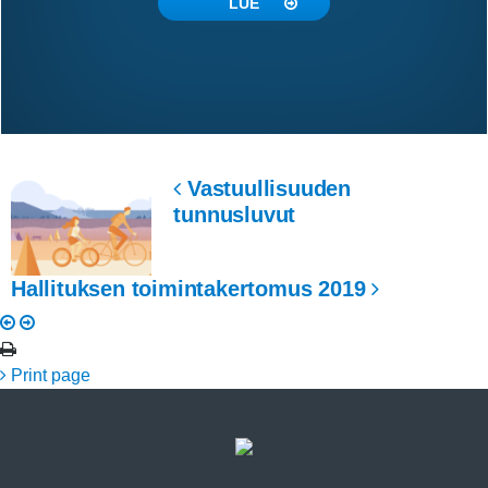
LUE
Vastuullisuuden
tunnusluvut
Hallituksen toimintakertomus 2019
Print page